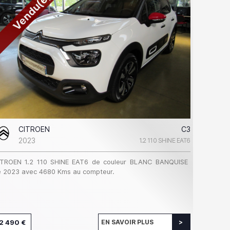
Vendu(e)
CITROEN
C3
2023
1.2 110 SHINE EAT6
ITROEN 1.2 110 SHINE EAT6 de couleur BLANC BANQUISE
 2023 avec 4680 Kms au compteur.
2 490 €
EN SAVOIR PLUS