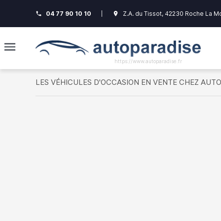
04 77 90 10 10
|
Z.A. du Tissot, 42230 Roche La M
phone
room
https://www.autoparadise.fr
LES VÉHICULES D'OCCASION EN VENTE CHEZ AUT