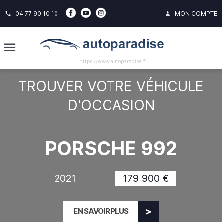
04 77 90 10 10
MON COMPTE
phone
person
https://www.autoparadise.fr
TROUVER VOTRE VÉHICULE
D'OCCASION
PORSCHE 992
2021
179 900 €
EN SAVOIR PLUS