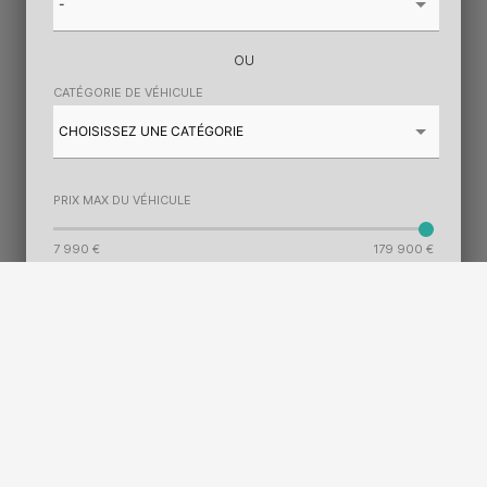
OU
CATÉGORIE DE VÉHICULE
PRIX MAX DU VÉHICULE
7 990 €
179 900 €
send
RECHERCHER
autorenew
REINITIALISER