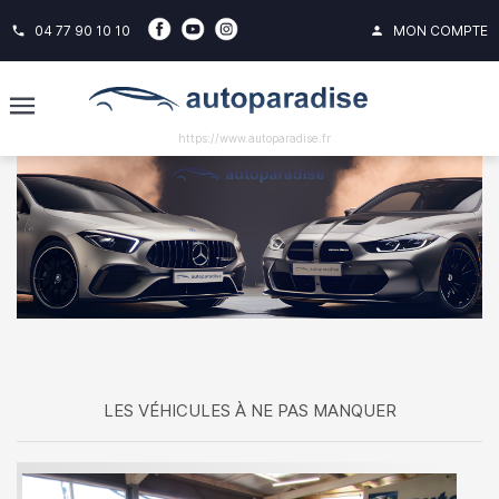
04 77 90 10 10
MON COMPTE
phone
person
https://www.autoparadise.fr
LES VÉHICULES À NE PAS MANQUER