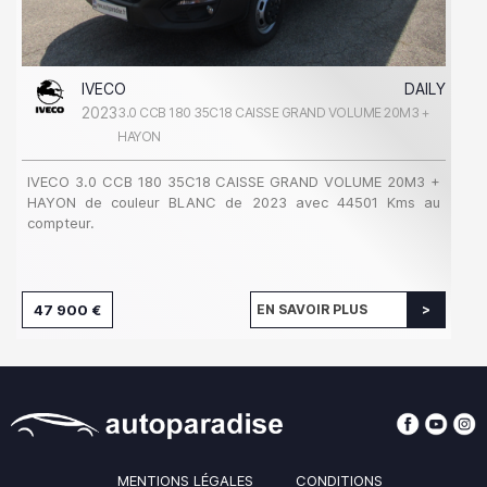
IVECO
DAILY
2023
3.0 CCB 180 35C18 CAISSE GRAND VOLUME 20M3 +
HAYON
IVECO 3.0 CCB 180 35C18 CAISSE GRAND VOLUME 20M3 +
HAYON de couleur BLANC de 2023 avec 44501 Kms au
compteur.
47 900 €
EN SAVOIR PLUS
MENTIONS LÉGALES
CONDITIONS