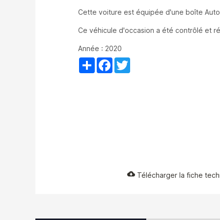
Cette voiture est équipée d'une boîte Aut
Ce véhicule d'occasion a été contrôlé et ré
Année : 2020
Partager
Facebook
Twitter
cloud_download
Télécharger la fiche tec