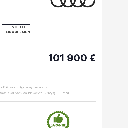
VOIR LE
FINANCEMENT
101 900 €
rsq8 #essence #gris daytona #s.u.v.
casion-audi-voitures-ltm5evvth657r2yogk99.html