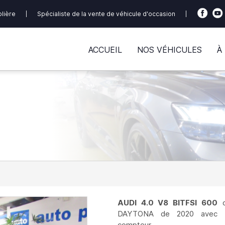
olière
|
Spécialiste de la vente de véhicule d'occasion
|
ACCUEIL
NOS VÉHICULES
À
AUDI 4.0 V8 BITFSI 600
d
DAYTONA de 2020 avec 
compteur.