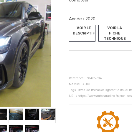
Année : 2020
VOIR LE
VOIR LA
DESCRIPTIF
FICHE
TECHNIQUE
Référence : 70465794
Marque : AUDI
Tags : #voiture #occasion #garantie #audi #
URL :
https://www.autoparadise.fr/prod-oc