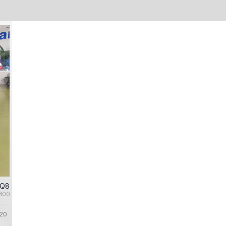
Q8
 600
20