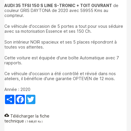
AUDI 35 TFSI 150 S LINE S-TRONIC + TOIT OUVRANT
de
couleur GRIS DAYTONA de 2020 avec 59955 Kms au
compteur.
Ce véhicule d'occasion de 5 portes a tout pour vous séduire
avec sa motorisation Essence et ses 150 Ch.
Son intérieur NOIR spacieux et ses 5 places répondront à
toutes vos attentes.
Cette voiture est équipée d'une boîte Automatique avec 7
rapports.
Ce véhicule d'occasion a été contrôlé et révisé dans nos
ateliers, il bénéficie d'une garantie OPTEVEN de 12 mois.
Année : 2020
Partager
Facebook
Twitter
cloud_download
Télécharger la fiche
technique
( 1 646,61 Ko )