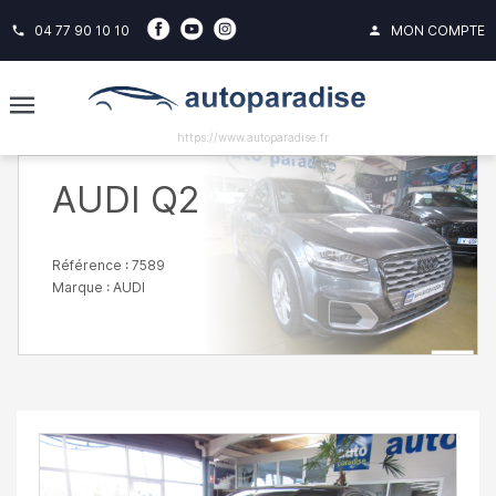
04 77 90 10 10
MON COMPTE
phone
person
https://www.autoparadise.fr
AUDI Q2
Référence : 7589
Marque :
AUDI