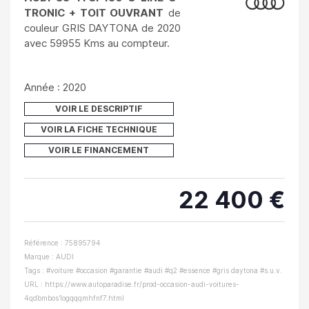
TRONIC + TOIT OUVRANT
de
couleur GRIS DAYTONA de 2020
avec 59955 Kms au compteur.
Année : 2020
VOIR LE DESCRIPTIF
VOIR LA FICHE TECHNIQUE
VOIR LE FINANCEMENT
22 400 €
Référence : 75895794
Marque : AUDI
Tags : #voiture #occasion #garantie #audi #q2 #essence #gris daytona #s.u.v.
URL :
https://www.autoparadise.fr/prod-occasion-audi-voitures-
4qdbmbos1ogqqqmhfnf7.html