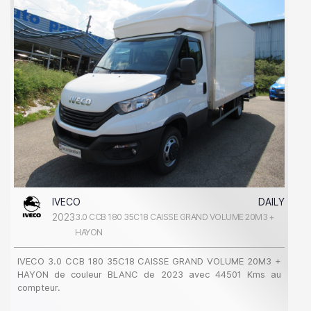
IVECO
DAILY
2023
3.0 CCB 180 35C18 CAISSE GRAND VOLUME 20M3 +
HAYON
IVECO 3.0 CCB 180 35C18 CAISSE GRAND VOLUME 20M3 +
HAYON de couleur BLANC de 2023 avec 44501 Kms au
compteur.