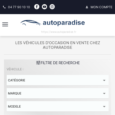
04 77 90 10 10
MON COMPTE
phone
person
https://www.autoparadise.fr
LES VÉHICULES D'OCCASION EN VENTE CHEZ
AUTOPARADISE
tune
FILTRE DE RECHERCHE
VÉHICULE :