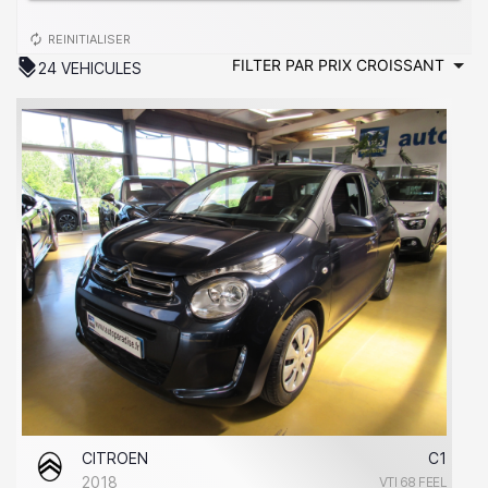
autorenew
REINITIALISER
discount
24 VEHICULES
CITROEN
C1
2018
VTI 68 FEEL