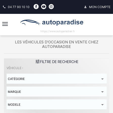
04 77 90 10 10
MON COMPTE
phone
person
https://www.autoparadise.fr
LES VÉHICULES D'OCCASION EN VENTE CHEZ
AUTOPARADISE
tune
FILTRE DE RECHERCHE
VÉHICULE :