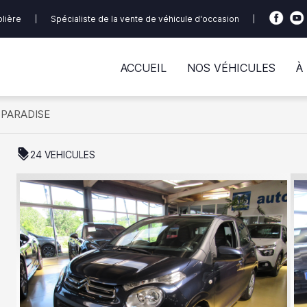
olière
|
Spécialiste de la vente de véhicule d'occasion
|
ACCUEIL
NOS VÉHICULES
À
OPARADISE
discount
24 VEHICULES