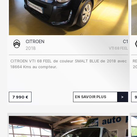
CITROEN
C1
2018
VTI 68 FEEL
CITROEN VTI 68 FEEL de couleur SMALT BLUE de 2018 avec
R
18664 Kms au compteur.
20
7 990 €
EN SAVOIR PLUS
9