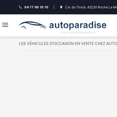
04 77 90 10 10
|
Z.A. du Tissot, 42230 Roche La M
phone
room
https://www.autoparadise.fr
LES VÉHICULES D'OCCASION EN VENTE CHEZ AUT