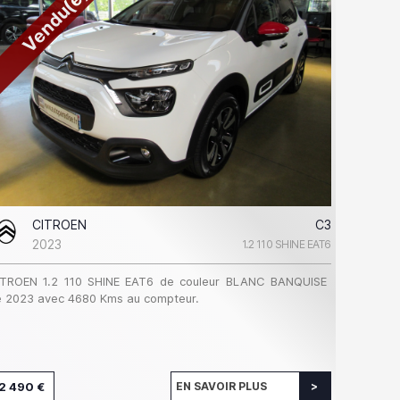
Vendu(e)
CITROEN
C3
2023
1.2 110 SHINE EAT6
ITROEN 1.2 110 SHINE EAT6 de couleur BLANC BANQUISE
 2023 avec 4680 Kms au compteur.
2 490 €
EN SAVOIR PLUS