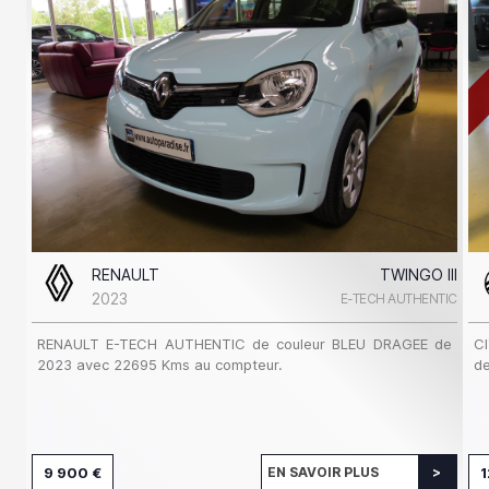
RENAULT
TWINGO III
2023
E-TECH AUTHENTIC
RENAULT E-TECH AUTHENTIC de couleur BLEU DRAGEE de
C
2023 avec 22695 Kms au compteur.
de
9 900 €
EN SAVOIR PLUS
1