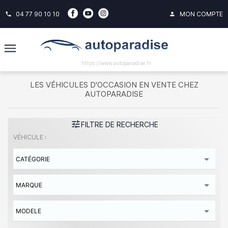
04 77 90 10 10
MON COMPTE
phone
person
https://www.autoparadise.fr
LES VÉHICULES D'OCCASION EN VENTE CHEZ
AUTOPARADISE
tune
FILTRE DE RECHERCHE
VÉHICULE :