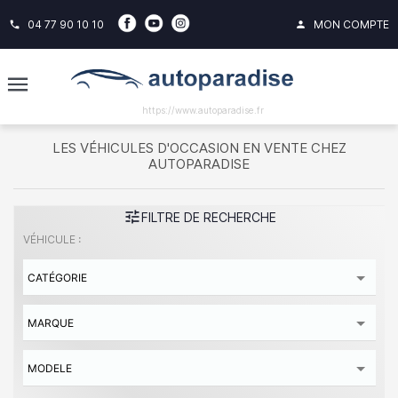
04 77 90 10 10
MON COMPTE
phone
person
https://www.autoparadise.fr
LES VÉHICULES D'OCCASION EN VENTE CHEZ
AUTOPARADISE
tune
FILTRE DE RECHERCHE
VÉHICULE :