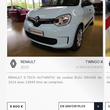
RENAULT
TWINGO III
2023
E-TECH AUTHENTIC
RENAULT E-TECH AUTHENTIC de couleur BLEU DRAGEE de
C
2023 avec 22695 Kms au compteur.
de
9 900 €
EN SAVOIR PLUS
1