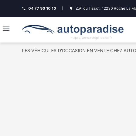
04 77 90 10 10
|
Z.A. du Tissot, 42230 Roche La M
phone
room
https://www.autoparadise.fr
LES VÉHICULES D'OCCASION EN VENTE CHEZ AUT