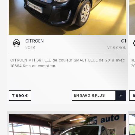
CITROEN
C1
2018
VTI 68 FEEL
CITROEN VTI 68 FEEL de couleur SMALT BLUE de 2018 avec
RE
18664 Kms au compteur.
20
7 990 €
EN SAVOIR PLUS
9