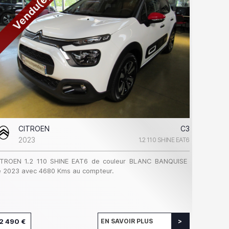
Vendu(e)
CITROEN
C3
2023
1.2 110 SHINE EAT6
ITROEN 1.2 110 SHINE EAT6 de couleur BLANC BANQUISE
 2023 avec 4680 Kms au compteur.
2 490 €
EN SAVOIR PLUS