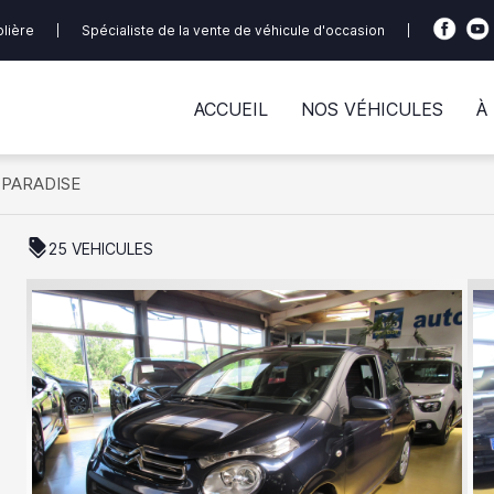
olière
|
Spécialiste de la vente de véhicule d'occasion
|
ACCUEIL
NOS VÉHICULES
À
OPARADISE
discount
25 VEHICULES