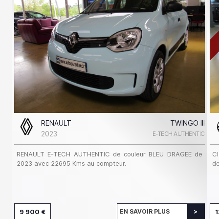
RENAULT
TWINGO III
2023
E-TECH AUTHENTIC
RENAULT E-TECH AUTHENTIC de couleur BLEU DRAGEE de
C
2023 avec 22695 Kms au compteur.
de
9 900 €
EN SAVOIR PLUS
1