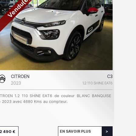
Vendu(e)
CITROEN
C3
2023
1.2 110 SHINE EAT6
ITROEN 1.2 110 SHINE EAT6 de couleur BLANC BANQUISE
 2023 avec 4680 Kms au compteur.
2 490 €
EN SAVOIR PLUS