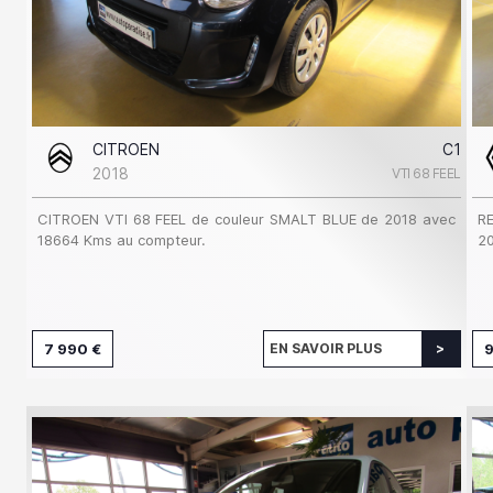
CITROEN
C1
2018
VTI 68 FEEL
CITROEN VTI 68 FEEL de couleur SMALT BLUE de 2018 avec
R
18664 Kms au compteur.
20
7 990 €
EN SAVOIR PLUS
9