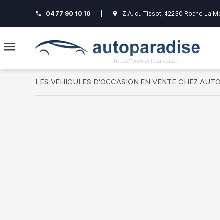
04 77 90 10 10
|
Z.A. du Tissot, 42230 Roche La M
phone
room
https://www.autoparadise.fr
LES VÉHICULES D'OCCASION EN VENTE CHEZ AUT