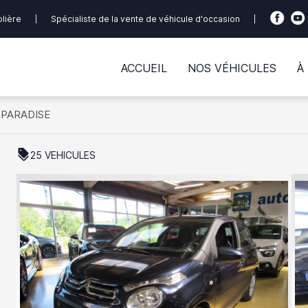
olière
|
Spécialiste de la vente de véhicule d'occasion
|
ACCUEIL
NOS VÉHICULES
À
OPARADISE
discount
25 VEHICULES