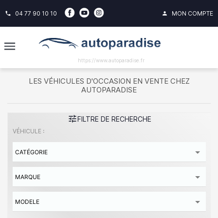
04 77 90 10 10
MON COMPTE
phone
person
https://www.autoparadise.fr
LES VÉHICULES D'OCCASION EN VENTE CHEZ
AUTOPARADISE
tune
FILTRE DE RECHERCHE
VÉHICULE :