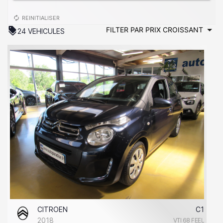
autorenew
REINITIALISER
discount
24 VEHICULES
CITROEN
C1
2018
VTI 68 FEEL