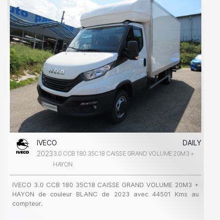
IVECO
DAILY
2023
3.0 CCB 180 35C18 CAISSE GRAND VOLUME 20M3 +
HAYON
IVECO 3.0 CCB 180 35C18 CAISSE GRAND VOLUME 20M3 +
HAYON de couleur BLANC de 2023 avec 44501 Kms au
compteur.