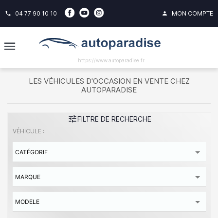
04 77 90 10 10
MON COMPTE
phone
person
https://www.autoparadise.fr
LES VÉHICULES D'OCCASION EN VENTE CHEZ
AUTOPARADISE
tune
FILTRE DE RECHERCHE
VÉHICULE :