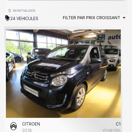
autorenew
REINITIALISER
discount
24 VEHICULES
CITROEN
C1
2018
VTI 68 FEEL