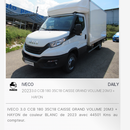
IVECO
DAILY
2023
3.0 CCB 180 35C18 CAISSE GRAND VOLUME 20M3 +
HAYON
IVECO 3.0 CCB 180 35C18 CAISSE GRAND VOLUME 20M3 +
HAYON de couleur BLANC de 2023 avec 44501 Kms au
compteur.