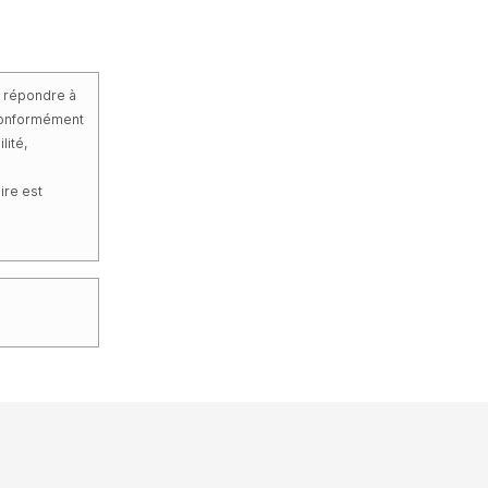
e répondre à
 conformément
lité,
ire est