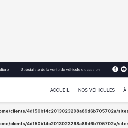
 in
/home/clients/4d150b14c2013023298a89d6b705702a/s
 in
/home/clients/4d150b14c2013023298a89d6b705702a/s
 in
/home/clients/4d150b14c2013023298a89d6b705702a/s
olière
|
Spécialiste de la vente de véhicule d'occasion
|
ACCUEIL
NOS VÉHICULES
À
ome/clients/4d150b14c2013023298a89d6b705702a/sites/
ome/clients/4d150b14c2013023298a89d6b705702a/sites/