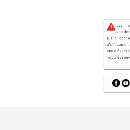
Les inf
vos dem
à la loi, con
d'effacement,
Afin d'éviter
rigoureusemen