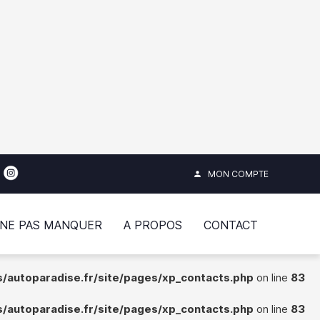
ites/autoparadise.fr/site/ident_cptpage.php
on line
ites/autoparadise.fr/site/ident_cptpage.php
on line
ites/autoparadise.fr/site/ident_cptpage.php
on line
MON COMPTE
person
 NE PAS MANQUER
A PROPOS
CONTACT
autoparadise.fr/site/pages/xp_contacts.php
on line
83
autoparadise.fr/site/pages/xp_contacts.php
on line
83