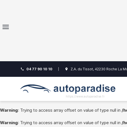
Warning
: Trying to access array offset on value of type null
35
Warning
: Trying to access array offset on value of type null
36
Warning
: Trying to access array offset on value of type null
37
04 77 90 10 10
|
Z.A. du Tissot, 42230 Roche La M
phone
room
https://www.autoparadise.fr
Warning
: Trying to access array offset on value of type null in
/h
Warning
: Trying to access array offset on value of type null in
/h