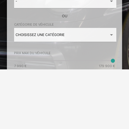
OU
CATÉGORIE DE VÉHICULE
PRIX MAX DU VÉHICULE
7 990 €
179 900 €
send
RECHERCHER
autorenew
REINITIALISER