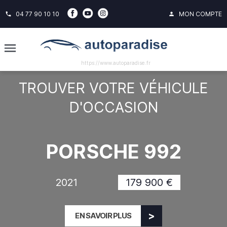
04 77 90 10 10
MON COMPTE
phone
person
https://www.autoparadise.fr
TROUVER VOTRE VÉHICULE
D'OCCASION
PORSCHE 992
2021
179 900 €
EN SAVOIR PLUS